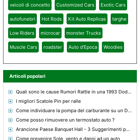
veicoli di concetto
Customized Cars
Exotic Cars
autofunebri
Hot Rods
Kit Auto Replicas
targhe
Low Riders
microcar
monster Trucks
Muscle Cars
roadster
Auto d'Epoca
Woodies
Articoli popolari
Quali sono le cause Rumori Rattle in una 1993 Dodge Ombra?
I migliori Scatole Pin per ralle
Come individuare la pompa del carburante su un Dyna Super Glide
Come posso rimuovere un termostato auto ?
Arancione Paese Banquet Hall - 3 Suggerimenti per l'organizzazione di un matrimonio o di un grande evento
Come prevenire Sole, vento e danni ad un auto