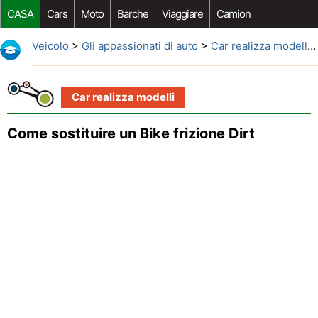
CASA
Cars
Moto
Barche
Viaggiare
Camion
Riparazione Auto
Acquisto Auto
Car Opzioni Aftermarket
Veicolo
>
Gli appassionati di auto
>
Car realizza modelli
>
Car realizza modelli
Come sostituire un Bike frizione Dirt