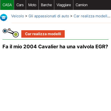
CASA
Cars
Moto
Barche
Viaggiare
Camion
Riparazione Auto
Acquisto Auto
Car Opzioni Aftermarket
Veicolo
>
Gli appassionati di auto
>
Car realizza modelli
>
Car realizza modelli
Fa il mio 2004 Cavalier ha una valvola EGR?