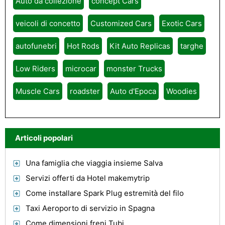
Auto da collezione
concept Cars
veicoli di concetto
Customized Cars
Exotic Cars
autofunebri
Hot Rods
Kit Auto Replicas
targhe
Low Riders
microcar
monster Trucks
Muscle Cars
roadster
Auto d'Epoca
Woodies
Articoli popolari
Una famiglia che viaggia insieme Salva
Servizi offerti da Hotel makemytrip
Come installare Spark Plug estremità del filo
Taxi Aeroporto di servizio in Spagna
Come dimensioni freni Tubi