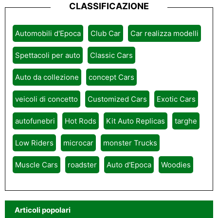
CLASSIFICAZIONE
Automobili d'Epoca
Club Car
Car realizza modelli
Spettacoli per auto
Classic Cars
Auto da collezione
concept Cars
veicoli di concetto
Customized Cars
Exotic Cars
autofunebri
Hot Rods
Kit Auto Replicas
targhe
Low Riders
microcar
monster Trucks
Muscle Cars
roadster
Auto d'Epoca
Woodies
Articoli popolari