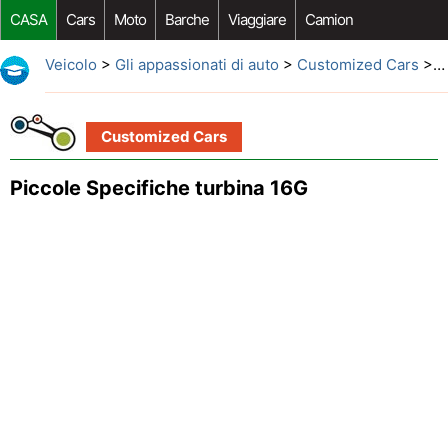
CASA
Cars
Moto
Barche
Viaggiare
Camion
Riparazione Auto
Acquisto Auto
Car Opzioni Aftermarket
Veicolo
>
Gli appassionati di auto
>
Customized Cars
> Piccole Specifiche turbina 16G
Customized Cars
Piccole Specifiche turbina 16G