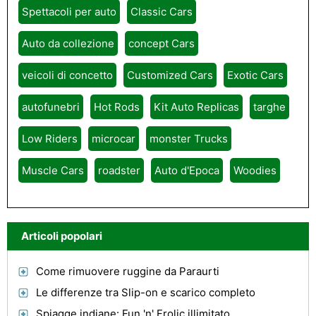
Spettacoli per auto
Classic Cars
Auto da collezione
concept Cars
veicoli di concetto
Customized Cars
Exotic Cars
autofunebri
Hot Rods
Kit Auto Replicas
targhe
Low Riders
microcar
monster Trucks
Muscle Cars
roadster
Auto d'Epoca
Woodies
Articoli popolari
Come rimuovere ruggine da Paraurti
Le differenze tra Slip-on e scarico completo
Spiagge indiane: Fun 'n' Frolic illimitato