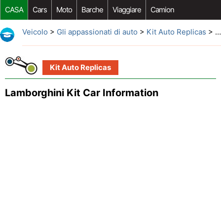
CASA
Cars
Moto
Barche
Viaggiare
Camion
Riparazione Auto
Acquisto Auto
Car Opzioni Aftermarket
Veicolo
>
Gli appassionati di auto
>
Kit Auto Replicas
> Lamborghini Kit Car Information
Kit Auto Replicas
Lamborghini Kit Car Information