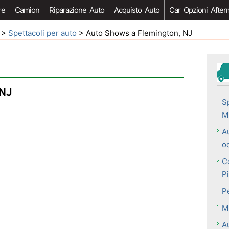
re
Camion
Riparazione Auto
Acquisto Auto
Car Opzioni After
>
Spettacoli per auto
> Auto Shows a Flemington, NJ
 NJ
S
M
A
o
C
P
P
M
A