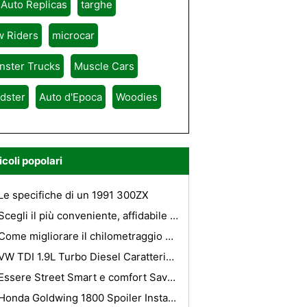
 Auto Replicas
targhe
w Riders
microcar
nster Trucks
Muscle Cars
dster
Auto d'Epoca
Woodies
icoli popolari
Le specifiche di un 1991 300ZX
Scegli il più conveniente, affidabile e confortevole Corporate Relocation Services
Come migliorare il chilometraggio del gas per un Nissan Pathfinder
VW TDI 1.9L Turbo Diesel Caratteristiche
Essere Street Smart e comfort Savvy - La Piccola City Car
Honda Goldwing 1800 Spoiler Installazione