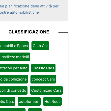
ee pianificazione delle attività per
ostre automobilistiche
CLASSIFICAZIONE
omobili d'Epoca
Club Car
 realizza modelli
ttacoli per auto
Classic Cars
o da collezione
concept Cars
coli di concetto
Customized Cars
tic Cars
autofunebri
Hot Rods