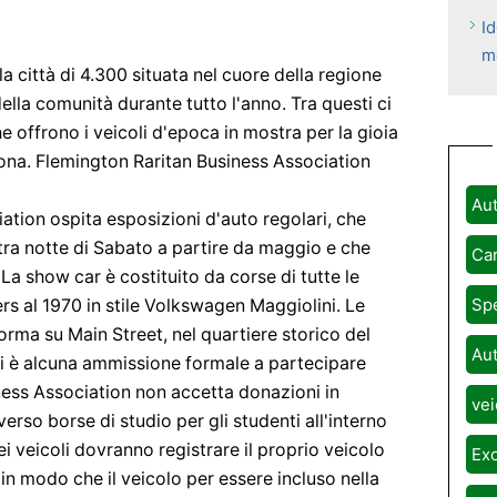
Id
m
 città di 4.300 situata nel cuore della regione
ella comunità durante tutto l'anno. Tra questi ci
e offrono i veicoli d'epoca in mostra per la gioia
 zona. Flemington Raritan Business Association
Aut
ation ospita esposizioni d'auto regolari, che
ra notte di Sabato a partire da maggio e che
Car
La show car è costituito da corse di tutte le
Spe
 al 1970 in stile Volkswagen Maggiolini. Le
orma su Main Street, nel quartiere storico del
Aut
i è alcuna ammissione formale a partecipare
iness Association non accetta donazioni in
vei
erso borse di studio per gli studenti all'interno
dei veicoli dovranno registrare il proprio veicolo
Exo
 in modo che il veicolo per essere incluso nella