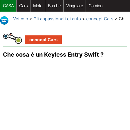
CASA
Cars
Moto
Barche
Viaggiare
Camion
Riparazione Auto
Acquisto Auto
Car Opzioni Aftermarket
Veicolo
>
Gli appassionati di auto
>
concept Cars
> Che cosa è un Keyless Entry Swift ?
concept Cars
Che cosa è un Keyless Entry Swift ?