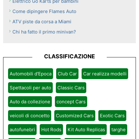
Elettrico Go Karts per bambini
Come dipingere Flames Auto
ATV piste da corsa a Miami
Chi ha fatto il primo minivan?
CLASSIFICAZIONE
Automobili d'Epoca
Club Car
Car realizza modelli
Spettacoli per auto
Classic Cars
Auto da collezione
concept Cars
veicoli di concetto
Customized Cars
Exotic Cars
autofunebri
Hot Rods
Kit Auto Replicas
targhe