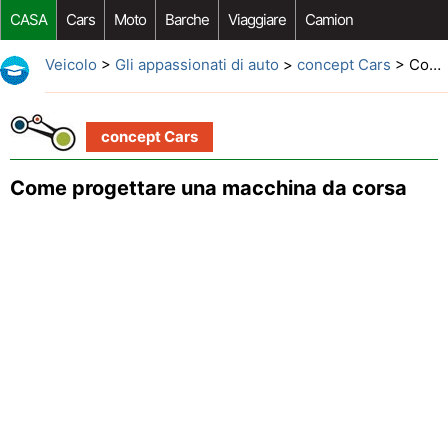
CASA
Cars
Moto
Barche
Viaggiare
Camion
Riparazione Auto
Acquisto Auto
Car Opzioni Aftermarket
Veicolo
>
Gli appassionati di auto
>
concept Cars
> Come progettare una macchina da corsa
concept Cars
Come progettare una macchina da corsa