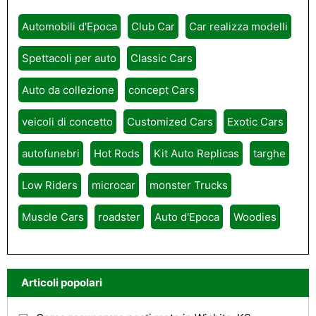
Automobili d'Epoca
Club Car
Car realizza modelli
Spettacoli per auto
Classic Cars
Auto da collezione
concept Cars
veicoli di concetto
Customized Cars
Exotic Cars
autofunebri
Hot Rods
Kit Auto Replicas
targhe
Low Riders
microcar
monster Trucks
Muscle Cars
roadster
Auto d'Epoca
Woodies
Articoli popolari