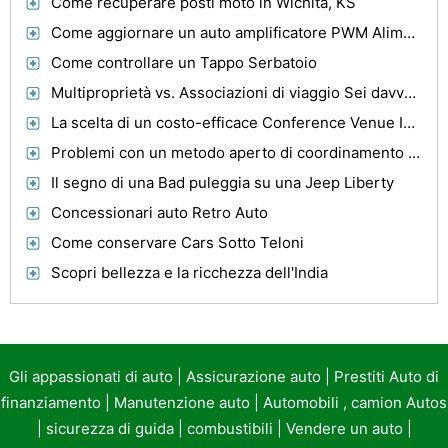
Come recuperare posti moto in Wichita, KS
Come aggiornare un auto amplificatore PWM Alimentazione
Come controllare un Tappo Serbatoio
Multiproprietà vs. Associazioni di viaggio Sei davvero ottenere un buon affare
La scelta di un costo-efficace Conference Venue In Scozia occidentale
Problemi con un metodo aperto di coordinamento Outdrive
Il segno di una Bad puleggia su una Jeep Liberty
Concessionari auto Retro Auto
Come conservare Cars Sotto Teloni
Scopri bellezza e la ricchezza dell'India
Gli appassionati di auto
|
Assicurazione auto
|
Prestiti Auto di
finanziamento
|
Manutenzione auto
|
Automobili , camion Autos
|
sicurezza di guida
|
combustibili
|
Vendere un auto
|