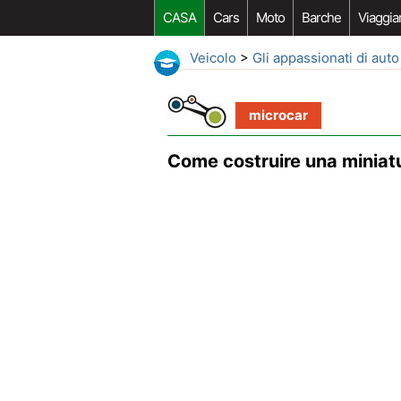
CASA
Cars
Moto
Barche
Viaggia
Veicolo
>
Gli appassionati di auto
microcar
Come costruire una miniatu