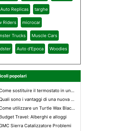
 Auto Replicas
targhe
w Riders
microcar
nster Trucks
Muscle Cars
dster
Auto d'Epoca
Woodies
icoli popolari
Come sostituire il termostato in una Chevy Van
Quali sono i vantaggi di una nuova auto?
Come utilizzare un Turtle Wax Black Box
Budget Travel: Alberghi e alloggi
GMC Sierra Catalizzatore Problemi