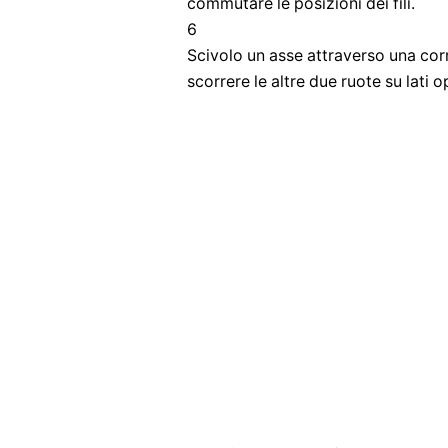
commutare le posizioni dei fili.
6
Scivolo un asse attraverso una corr
scorrere le altre due ruote su lati 