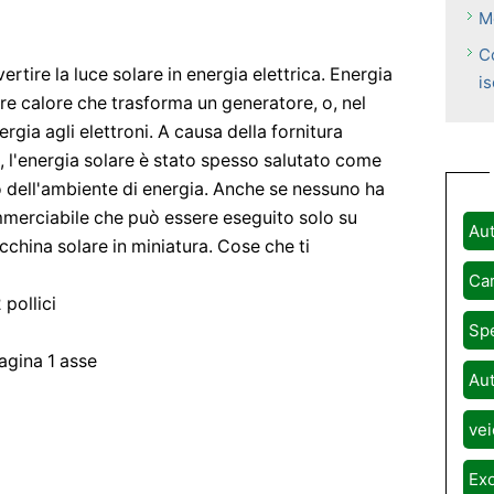
M
C
rtire la luce solare in energia elettrica. Energia
is
ore calore che trasforma un generatore, o, nel
ergia agli elettroni. A causa della fornitura
e, l'energia solare è stato spesso salutato come
so dell'ambiente di energia. Anche se nessuno ha
merciabile che può essere eseguito solo su
Aut
cchina solare in miniatura. Cose che ti
Car
 pollici
Spe
agina 1 asse
Aut
vei
Exo