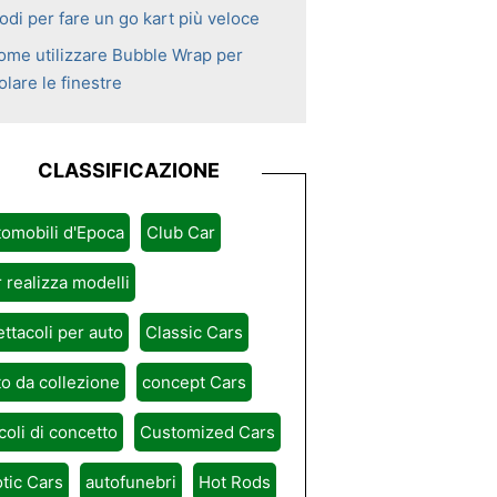
odi per fare un go kart più veloce
ome utilizzare Bubble Wrap per
olare le finestre
CLASSIFICAZIONE
omobili d'Epoca
Club Car
 realizza modelli
ttacoli per auto
Classic Cars
o da collezione
concept Cars
coli di concetto
Customized Cars
tic Cars
autofunebri
Hot Rods