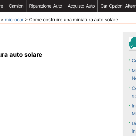
re
Camion
Riparazione Auto
Acquisto Auto
Car Opzioni After
>
microcar
> Come costruire una miniatura auto solare
ra auto solare
C
M
N
C
e
In
M
D
in