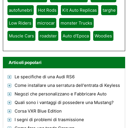
autofunebri
Hot Rods
Kit Auto Replicas
targhe
Low Riders
microcar
monster Trucks
Muscle Cars
roadster
Auto d'Epoca
Woodies
Articoli popolari
Le specifiche di una Audi RS6
Come installare una serratura dell'entrata di Keyless
Negozi che personalizzano e Fabbricare Auto
Quali sono i vantaggi di possedere una Mustang?
Corsa VXR Blue Edition
I segni di problemi di trasmissione