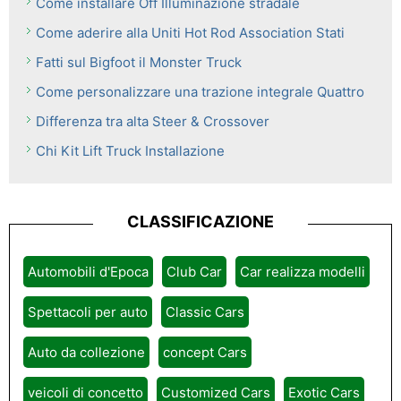
Come installare Off Illuminazione stradale
Come aderire alla Uniti Hot Rod Association Stati
Fatti sul Bigfoot il Monster Truck
Come personalizzare una trazione integrale Quattro
Differenza tra alta Steer & Crossover
Chi Kit Lift Truck Installazione
CLASSIFICAZIONE
Automobili d'Epoca
Club Car
Car realizza modelli
Spettacoli per auto
Classic Cars
Auto da collezione
concept Cars
veicoli di concetto
Customized Cars
Exotic Cars