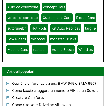
Auto da collezione
concept Cars
veicoli di concetto
Customized Cars
Exotic Cars
autofunebri
Hot Rods
Kit Auto Replicas
targhe
Low Riders
microcar
monster Trucks
Muscle Cars
roadster
Auto d'Epoca
Woodies
Articoli popolari
Qual è la differenza tra una BMW 645 e BMW 650?
Come faccio a leggere un numero VIN su un Suzuki GSXR moto?
Creature Comforts
Come risolvere Driveline Vibrazioni