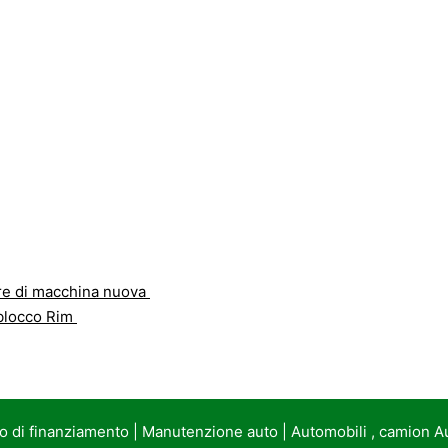
re di macchina nuova
blocco Rim
to di finanziamento
|
Manutenzione auto
|
Automobili , camion A