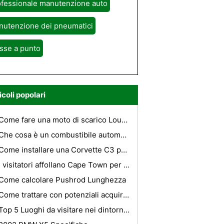
ofessionale manutenzione auto
nutenzione dei pneumatici
sse a punto
icoli popolari
Come fare una moto di scarico Louder
Che cosa è un combustibile automatico Sistema di erogazione ?
Come installare una Corvette C3 porta cerniera a molla
I visitatori affollano Cape Town per alcuni dei migliori del Sud Africa ha da offrire
Come calcolare Pushrod Lunghezza
Come trattare con potenziali acquirenti di auto
Top 5 Luoghi da visitare nei dintorni di Alicante in auto a noleggio