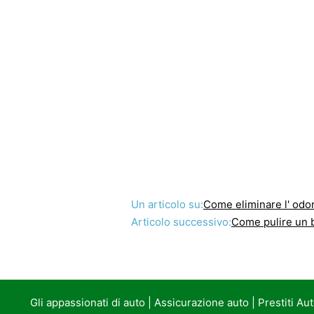
Un articolo su:
Come eliminare l' odo
Articolo successivo:
Come pulire un 
Gli appassionati di auto
|
Assicurazione auto
|
Prestiti Au