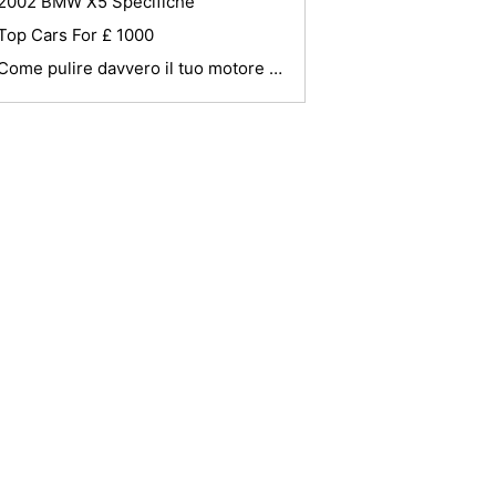
2002 BMW X5 Specifiche
Top Cars For £ 1000
Come pulire davvero il tuo motore o vano motore