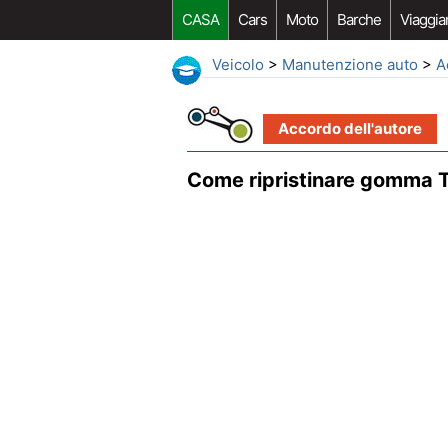
CASA
Cars
Moto
Barche
Viaggia
Veicolo
>
Manutenzione auto
>
A
Accordo dell'autore
Come ripristinare gomma T