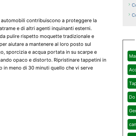
C
Co
e automobili contribuiscono a proteggere la
trame e di altri agenti inquinanti esterni.
da pulire rispetto moquette tradizionale e
per aiutare a mantenere al loro posto sul
o, sporcizia e acqua portata in su scarpe e
Ma
cando opaco e distorto. Ripristinare tappetini in
o in meno di 30 minuti quello che vi serve
Acc
Tap
o
Do 
Ge
cam