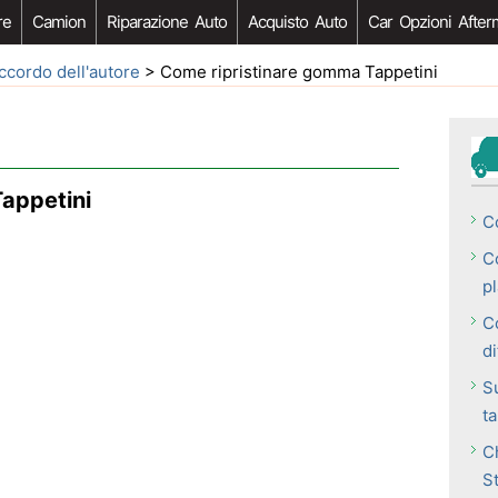
re
Camion
Riparazione Auto
Acquisto Auto
Car Opzioni After
ccordo dell'autore
> Come ripristinare gomma Tappetini
appetini
C
C
pl
C
d
S
t
C
S