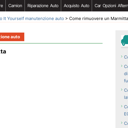
re
Camion
Riparazione Auto
Acquisto Auto
Car Opzioni After
o It Yourself manutenzione auto
> Come rimuovere un Marmitt
zione auto
tta
C
C
d
f
C
la
C
E
Co