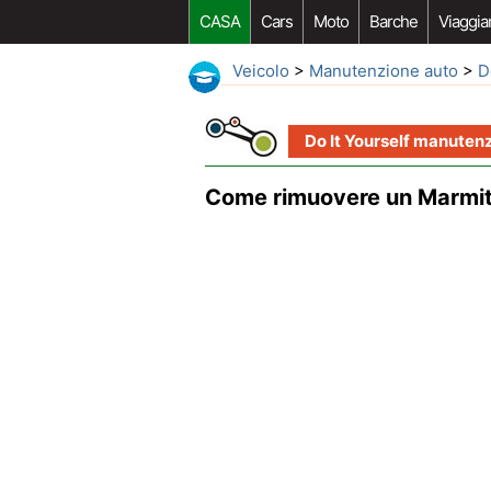
CASA
Cars
Moto
Barche
Viaggia
Veicolo
>
Manutenzione auto
>
D
Do It Yourself manuten
Come rimuovere un Marmi