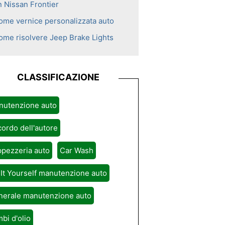
n Nissan Frontier
ome vernice personalizzata auto
ome risolvere Jeep Brake Lights
CLASSIFICAZIONE
nutenzione auto
ordo dell'autore
pezzeria auto
Car Wash
It Yourself manutenzione auto
nerale manutenzione auto
bi d'olio