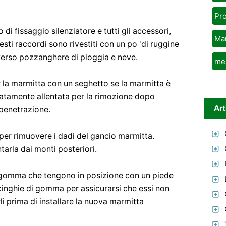
Pr
di fissaggio silenziatore e tutti gli accessori,
Ma
ti raccordi sono rivestiti con un po 'di ruggine
averso pozzanghere di pioggia e neve.
me
r la marmitta con un seghetto se la marmitta è
atamente allentata per la rimozione dopo
Art
 penetrazione.
 per rimuovere i dadi del gancio marmitta.
tarla dai monti posteriori.
i gomma che tengono in posizione con un piede
cinghie di gomma per assicurarsi che essi non
rli prima di installare la nuova marmitta