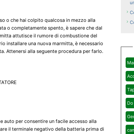
u
C
so o che hai colpito qualcosa in mezzo alla
C
tata o completamente spento, è sapere che dal
mitta attutisce il rumore di combustione del
rio installare una nuova marmitta, è necessario
a. Attenersi alla seguente procedura per farlo.
Ma
Acc
ITATORE
Tap
Do 
Ge
pe auto per consentire un facile accesso alla
re il terminale negativo della batteria prima di
cam