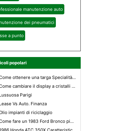
ofessionale manutenzione auto
nutenzione dei pneumatici
sse a punto
icoli popolari
Come ottenere una targa Specialità in Mississippi
Come cambiare il display a cristalli liquidi su una Mazda
Lussuosa Parigi
Lease Vs Auto. Finanza
Olio impianti di riciclaggio
Come fare un 1983 Ford Bronco più consumo di carburante
1986 Honda ATC 350X Caratteristiche