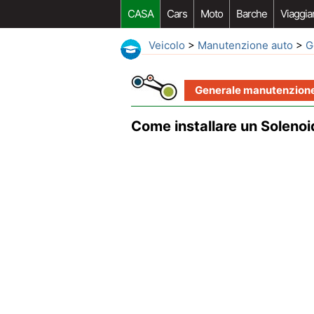
CASA
Cars
Moto
Barche
Viaggia
Veicolo
>
Manutenzione auto
>
G
Generale manutenzione
Come installare un Solenoi