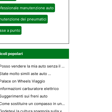
ofessionale manutenzione auto
nutenzione dei pneumatici
sse a punto
icoli popolari
Posso vendere la mia auto senza il mio titolo in Kentucky ?
State molto simili aste auto ...
Palace on Wheels Viaggio
Informazioni carburatore elettrico
Suggerimenti sui freni auto
Come sostituire un compasso in una Mazda6
Godetevi la cultura spagnola sulla vostra prossima vacanza