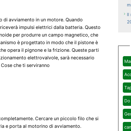
m
I
mo di avviamento in un motore. Quando
2
riceverà impulsi elettrici dalla batteria. Questo
olenoide per produrre un campo magnetico, che
ccanismo è progettato in modo che il pistone è
he opera il pignone e la frizione. Queste parti
nzionamento elettrovalvole, sarà necessario
Ma
 Cose che ti serviranno
Acc
Tap
Do 
Ge
 completamente. Cercare un piccolo filo che si
ria e porta al motorino di avviamento.
cam