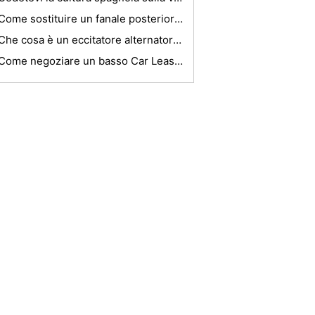
Come sostituire un fanale posteriore su una Pontiac Montana
Che cosa è un eccitatore alternatore ?
Come negoziare un basso Car Lease Prezzo