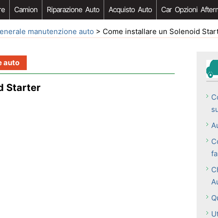
re
Camion
Riparazione Auto
Acquisto Auto
Car Opzioni After
enerale manutenzione auto
> Come installare un Solenoid Star
 auto
d Starter
Co
s
Au
C
f
C
A
Q
U