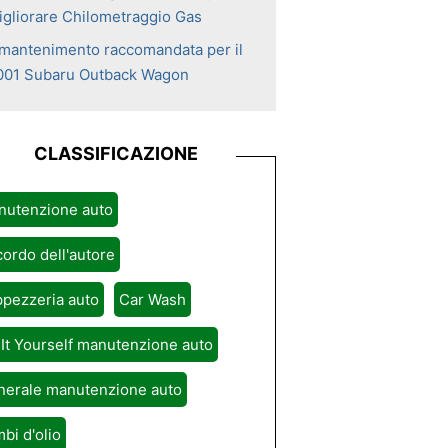
igliorare Chilometraggio Gas
l mantenimento raccomandata per il
001 Subaru Outback Wagon
CLASSIFICAZIONE
nutenzione auto
ordo dell'autore
pezzeria auto
Car Wash
It Yourself manutenzione auto
nerale manutenzione auto
bi d'olio