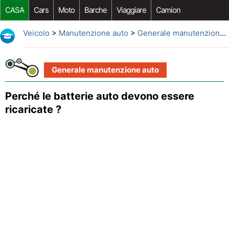
CASA
Cars
Moto
Barche
Viaggiare
Camion
Riparazione Auto
Acquisto Auto
Car Opzioni Aftermarket
Veicolo
>
Manutenzione auto
>
Generale manutenzione auto
Generale manutenzione auto
Perché le batterie auto devono essere
ricaricate ?