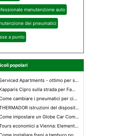
ofessionale manutenzione auto
nutenzione dei pneumatici
sse a punto
icoli popolari
Serviced Apartments - ottimo per soggiorni di lavoro e soggiorni estesi
Kapparis Cipro sulla strada per Famagosta
Come cambiare i pneumatici per ciclomotori
THERMADOR istruzioni del dispositivo di raffreddamento della palude
Come impostare un Globe Car Compass
Tours economici a Vienna: Elementi di base da sapere
Come installare freni a tamburo posteriori su una Chevy