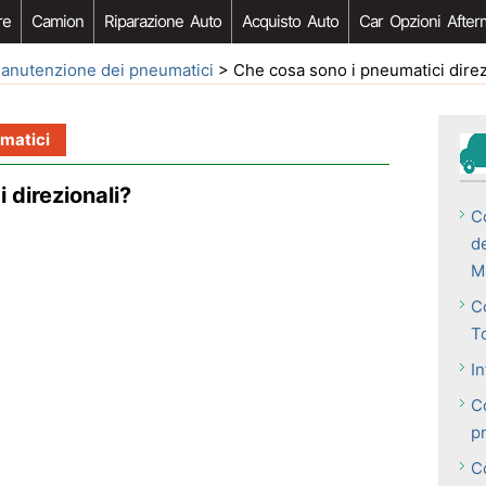
re
Camion
Riparazione Auto
Acquisto Auto
Car Opzioni After
anutenzione dei pneumatici
> Che cosa sono i pneumatici direz
matici
 direzionali?
C
de
M
C
T
In
C
p
C