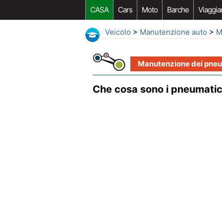
CASA
Cars
Moto
Barche
Viaggia
Veicolo
>
Manutenzione auto
>
M
Manutenzione dei pneu
Che cosa sono i pneumatici