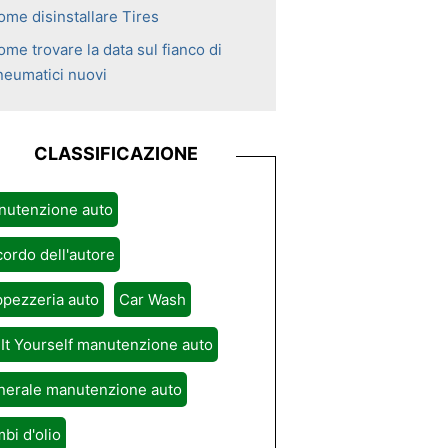
ome disinstallare Tires
me trovare la data sul fianco di
neumatici nuovi
CLASSIFICAZIONE
nutenzione auto
ordo dell'autore
pezzeria auto
Car Wash
It Yourself manutenzione auto
nerale manutenzione auto
bi d'olio