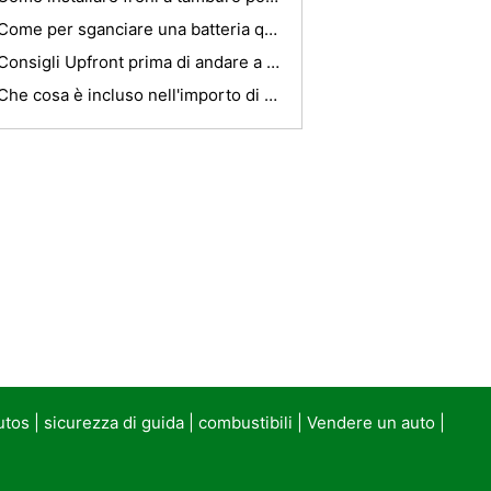
Come per sganciare una batteria quando si traina un Jeep
Consigli Upfront prima di andare a un asta Auto Repo
Che cosa è incluso nell'importo di una vacanza All Inclusive
utos
|
sicurezza di guida
|
combustibili
|
Vendere un auto
|