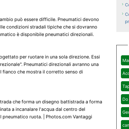
C
Co
cambio può essere difficile. Pneumatici devono
p
alle condizioni stradali tipiche che si dovranno
umatico è disponibile pneumatici direzionali.
ogettato per ruotare in una sola direzione. Essi
Ma
ezionale". Pneumatici direzionali avranno una
l fianco che mostra il corretto senso di
Acc
Tap
Do 
tistrada che forma un disegno battistrada a forma
tinata a incanalare l'acqua dal centro del
Ge
il pneumatico ruota. | Photos.com Vantaggi
cam