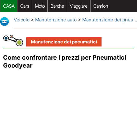
CASA
Cars
Moto
Barche
Viaggiare
Camion
Riparazione Auto
Acquisto Auto
Car Opzioni Aftermarket
Veicolo
>
Manutenzione auto
>
Manutenzione dei pneumatici
Manutenzione dei pneumatici
Come confrontare i prezzi per Pneumatici
Goodyear