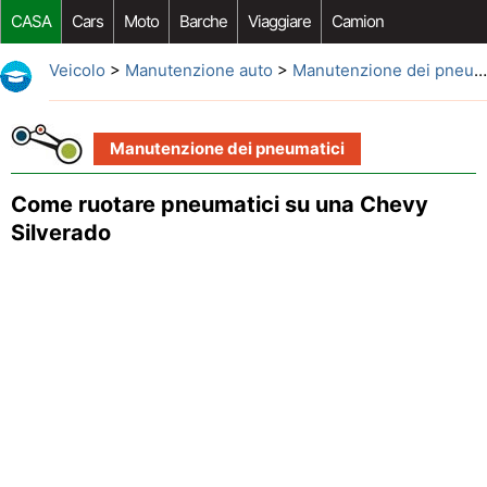
CASA
Cars
Moto
Barche
Viaggiare
Camion
Riparazione Auto
Acquisto Auto
Car Opzioni Aftermarket
Veicolo
>
Manutenzione auto
>
Manutenzione dei pneumatici
Manutenzione dei pneumatici
Come ruotare pneumatici su una Chevy
Silverado