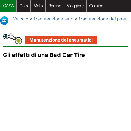
CASA
Cars
Moto
Barche
Viaggiare
Camion
Riparazione Auto
Acquisto Auto
Car Opzioni Aftermarket
Veicolo
>
Manutenzione auto
>
Manutenzione dei pneumatici
Manutenzione dei pneumatici
Gli effetti di una Bad Car Tire