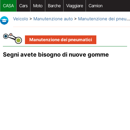
CASA
Cars
Moto
Barche
Viaggiare
Camion
Riparazione Auto
Acquisto Auto
Car Opzioni Aftermarket
Veicolo
>
Manutenzione auto
>
Manutenzione dei pneumatici
Manutenzione dei pneumatici
Segni avete bisogno di nuove gomme