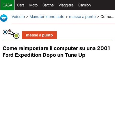
CASA
Cars
Moto
Barche
Viaggiare
Camion
Riparazione Auto
Acquisto Auto
Car Opzioni Aftermarket
Veicolo
>
Manutenzione auto
>
messe a punto
> Come reimpostare il computer su una 2001 Ford Expedition Dopo un Tune Up
messe a punto
Come reimpostare il computer su una 2001
Ford Expedition Dopo un Tune Up