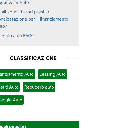
egativo in Auto
ali sono i fattori presi in
onsiderazione per il finanziamento
uto?
restito auto FAQs
CLASSIFICAZIONE
nanziamento Auto
Leasing Auto
stiti Auto
Recupero auto
leggio Auto
icoli popolari