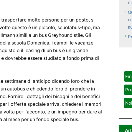
n
Qu
c
trasportare molte persone per un posto, si
a
e volte questo è un piccolo, scuolabus-tipo, ma
llmann simili a un bus Greyhound stile. Gli
P
 della scuola Domenica, i campi, le vacanze
'acquisto o il leasing di un bus è un grande
 e dovrebbe essere studiato a fondo prima di
Fi
e settimane di anticipo dicendo loro che la
i un autobus e chiedendo loro di prendere in
Pre
. Fornire i dettagli dei bisogni e dei benefici
No
per l'offerta speciale arriva, chiedere i membri
a volta per l'acconto, e un impegno per dare al
ta al mese per un fondo speciale bus.
Art