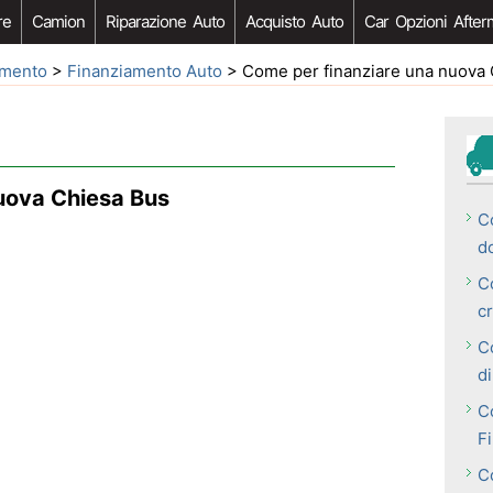
re
Camion
Riparazione Auto
Acquisto Auto
Car Opzioni After
iamento
>
Finanziamento Auto
> Come per finanziare una nuova
uova Chiesa Bus
C
d
C
c
C
di
Co
F
C