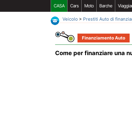
CASA
Cars
Moto
Barche
Viaggia
Veicolo
>
Prestiti Auto di finanz
Finanziamento Auto
Come per finanziare una n