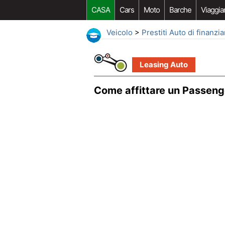
CASA
Cars
Moto
Barche
Viaggia
Veicolo
>
Prestiti Auto di finanz
Leasing Auto
Come affittare un Passeng