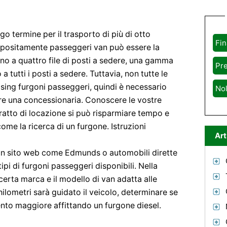
o termine per il trasporto di più di otto
Fi
appositamente passeggeri van può essere la
ino a quattro file di posti a sedere, una gamma
Pre
 a tutti i posti a sedere. Tuttavia, non tutte le
easing furgoni passeggeri, quindi è necessario
No
are una concessionaria. Conoscere le vostre
ratto di locazione si può risparmiare tempo e
come la ricerca di un furgone. Istruzioni
Art
e un sito web come Edmunds o automobili dirette
tipi di furgoni passeggeri disponibili. Nella
certa marca e il modello di van adatta alle
hilometri sarà guidato il veicolo, determinare se
ento maggiore affittando un furgone diesel.