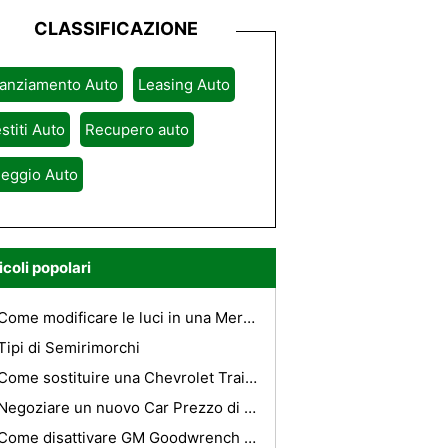
CLASSIFICAZIONE
nanziamento Auto
Leasing Auto
stiti Auto
Recupero auto
leggio Auto
icoli popolari
Come modificare le luci in una Mercedes E500
Tipi di Semirimorchi
Come sostituire una Chevrolet Trailblazer AC condensatore
Negoziare un nuovo Car Prezzo di Acquisto
Come disattivare GM Goodwrench Sicurezza