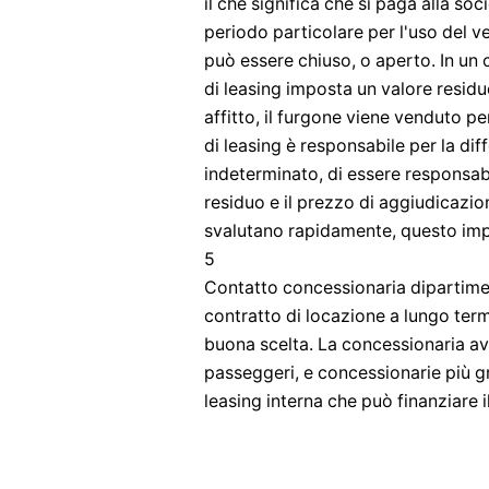
il che significa che si paga alla so
periodo particolare per l'uso del v
può essere chiuso, o aperto. In un c
di leasing imposta un valore residuo
affitto, il furgone viene venduto pe
di leasing è responsabile per la di
indeterminato, di essere responsabil
residuo e il prezzo di aggiudicazi
svalutano rapidamente, questo imp
5
Contatto concessionaria dipartiment
contratto di locazione a lungo term
buona scelta. La concessionaria av
passeggeri, e concessionarie più g
leasing interna che può finanziare il