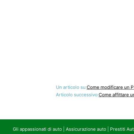
Un articolo su:
Come modificare un P
Articolo successivo:
Come affittare u
Gli appassionati di auto
|
Assicurazione auto
|
Prestiti Au