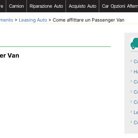
re
Camion
Riparazione Auto
Acquisto Auto
Car Opzioni After
iamento
>
Leasing Auto
> Come affittare un Passenger Van
er Van
C
H
C
Co
C
Le
C