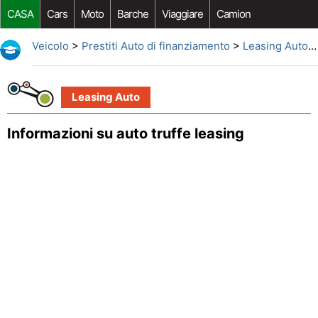
CASA
Cars
Moto
Barche
Viaggiare
Camion
Riparazione Auto
Acquisto Auto
Car Opzioni Aftermarket
Veicolo
>
Prestiti Auto di finanziamento
>
Leasing Auto
> 
Leasing Auto
Informazioni su auto truffe leasing