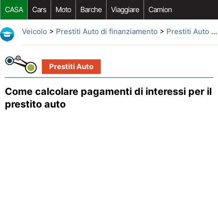
CASA
Cars
Moto
Barche
Viaggiare
Camion
Riparazione Auto
Acquisto Auto
Car Opzioni Aftermarket
Veicolo
>
Prestiti Auto di finanziamento
>
Prestiti Auto
> Come calcolare pagamenti di interessi per il prestito auto
Prestiti Auto
Come calcolare pagamenti di interessi per il
prestito auto