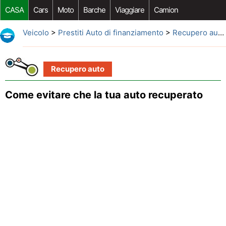
CASA
Cars
Moto
Barche
Viaggiare
Camion
Riparazione Auto
Acquisto Auto
Car Opzioni Aftermarket
Veicolo
>
Prestiti Auto di finanziamento
>
Recupero auto
Recupero auto
Come evitare che la tua auto recuperato