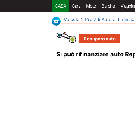
CASA
Cars
Moto
Barche
Viaggia
Veicolo
>
Prestiti Auto di finanz
Recupero auto
Si può rifinanziare auto R