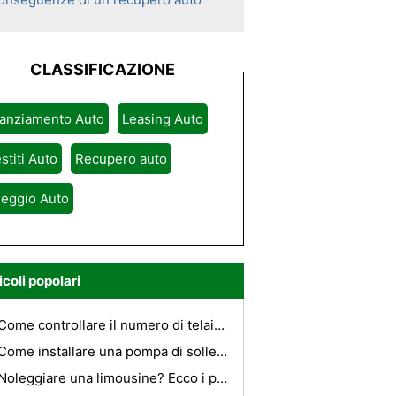
CLASSIFICAZIONE
nanziamento Auto
Leasing Auto
stiti Auto
Recupero auto
leggio Auto
icoli popolari
Come controllare il numero di telaio su una Kawasaki 250cc Dirt Bike
Come installare una pompa di sollevamento su una 2004 Dodge Ram 3500
Noleggiare una limousine? Ecco i primi 7 motivi per cui