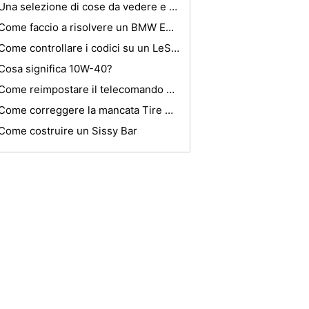
Una selezione di cose da vedere e da fare a Pisa
Come faccio a risolvere un BMW E46?
Come controllare i codici su un LeSabre 1994
Cosa significa 10W-40?
Come reimpostare il telecomando per la Ezee Inizio Starter
Come correggere la mancata Tire Rotonda cerchi
Come costruire un Sissy Bar