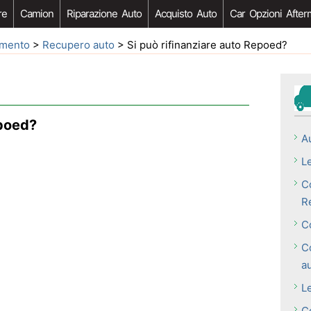
re
Camion
Riparazione Auto
Acquisto Auto
Car Opzioni After
iamento
>
Recupero auto
> Si può rifinanziare auto Repoed?
epoed?
A
L
C
Re
C
C
a
L
C