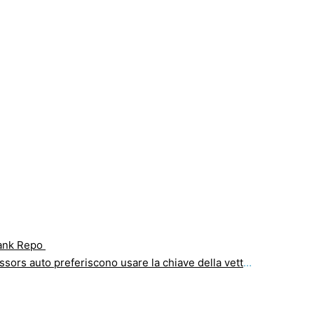
ank Repo
 preferiscono usare la chiave della vettura per il traino della vettura ?