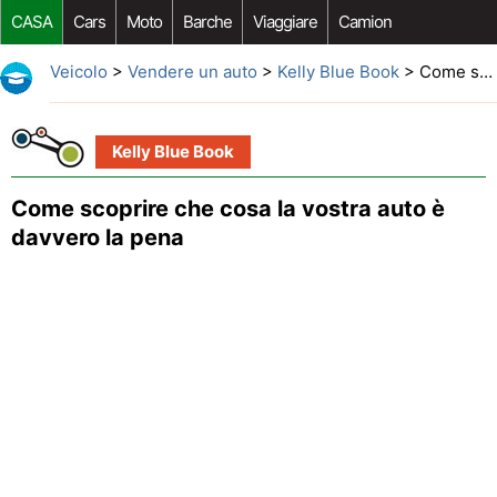
CASA
Cars
Moto
Barche
Viaggiare
Camion
Riparazione Auto
Acquisto Auto
Car Opzioni Aftermarket
Veicolo
>
Vendere un auto
>
Kelly Blue Book
> Come scoprire che cosa la vostra auto è davvero la pena
Kelly Blue Book
Come scoprire che cosa la vostra auto è
davvero la pena