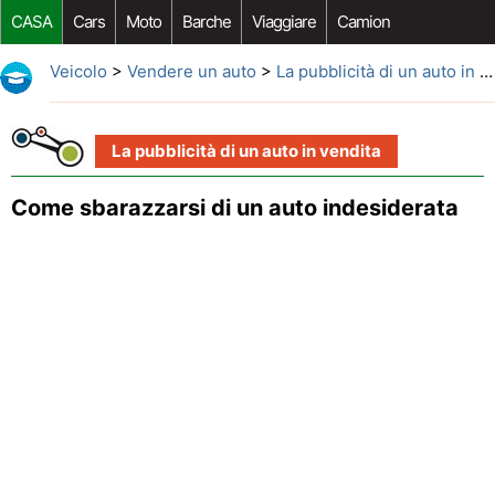
CASA
Cars
Moto
Barche
Viaggiare
Camion
Riparazione Auto
Acquisto Auto
Car Opzioni Aftermarket
Veicolo
>
Vendere un auto
>
La pubblicità di un auto in vendita
La pubblicità di un auto in vendita
Come sbarazzarsi di un auto indesiderata