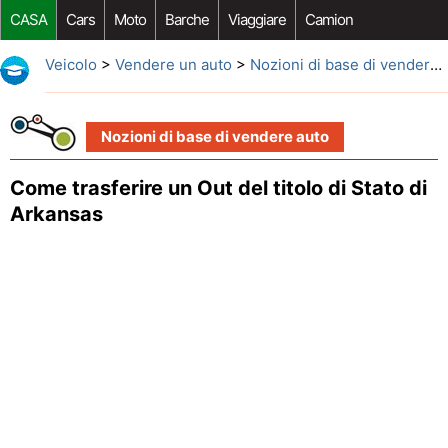
CASA
Cars
Moto
Barche
Viaggiare
Camion
Riparazione Auto
Acquisto Auto
Car Opzioni Aftermarket
Veicolo
>
Vendere un auto
>
Nozioni di base di vendere auto
Nozioni di base di vendere auto
Come trasferire un Out del titolo di Stato di
Arkansas