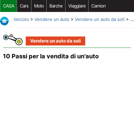
CASA
Cars
Moto
Barche
Viaggiare
Camion
Riparazione Auto
Acquisto Auto
Car Opzioni Aftermarket
Veicolo
>
Vendere un auto
>
Vendere un auto da soli
> 10 Passi per la vendita di un'auto
Vendere un auto da soli
10 Passi per la vendita di un'auto