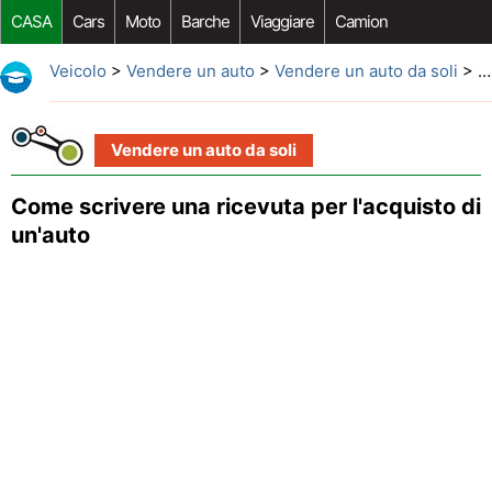
CASA
Cars
Moto
Barche
Viaggiare
Camion
Riparazione Auto
Acquisto Auto
Car Opzioni Aftermarket
Veicolo
>
Vendere un auto
>
Vendere un auto da soli
> Come scrivere una ricevuta per l'acquisto di un'auto
Vendere un auto da soli
Come scrivere una ricevuta per l'acquisto di
un'auto