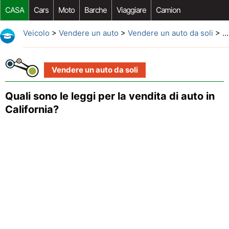
CASA
Cars
Moto
Barche
Viaggiare
Camion
Riparazione Auto
Acquisto Auto
Car Opzioni Aftermarket
Veicolo
>
Vendere un auto
>
Vendere un auto da soli
> Quali sono le leggi per la vendita di auto in California?
Vendere un auto da soli
Quali sono le leggi per la vendita di auto in
California?