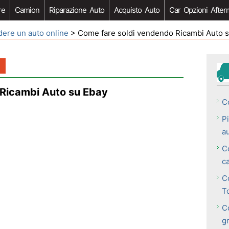
re
Camion
Riparazione Auto
Acquisto Auto
Car Opzioni After
ere un auto online
> Come fare soldi vendendo Ricambi Auto 
 Ricambi Auto su Ebay
C
P
a
C
c
C
T
C
gr