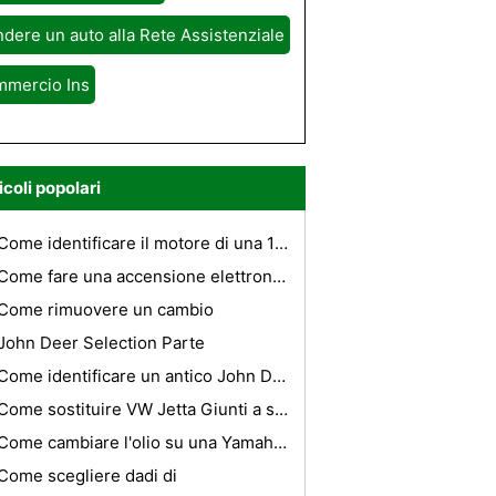
dere un auto alla Rete Assistenziale
mmercio Ins
icoli popolari
Come identificare il motore di una 1990 F150
Come fare una accensione elettronica
Come rimuovere un cambio
John Deer Selection Parte
Come identificare un antico John Deere
Come sostituire VW Jetta Giunti a sfera
Come cambiare l'olio su una Yamaha 2006 Road Star 1700
Come scegliere dadi di