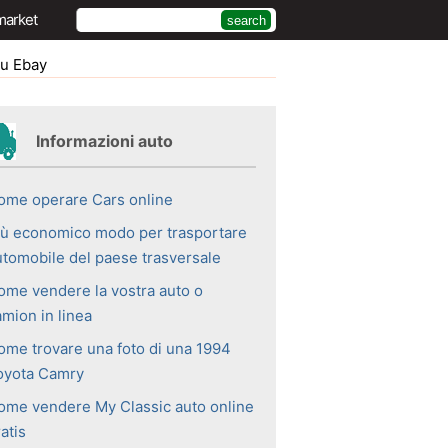
market
su Ebay
Informazioni auto
ome operare Cars online
iù economico modo per trasportare
utomobile del paese trasversale
ome vendere la vostra auto o
amion in linea
ome trovare una foto di una 1994
oyota Camry
ome vendere My Classic auto online
atis