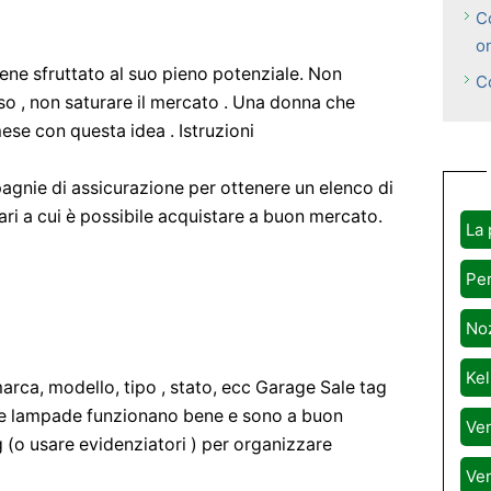
C
o
ne sfruttato al suo pieno potenziale. Non
C
so , non saturare il mercato . Una donna che
ese con questa idea . Istruzioni
gnie di assicurazione per ottenere un elenco di
 pari a cui è possibile acquistare a buon mercato.
La 
Per
Noz
Kel
marca, modello, tipo , stato, ecc Garage Sale tag
r le lampade funzionano bene e sono a buon
Ven
 (o usare evidenziatori ) per organizzare
Ven