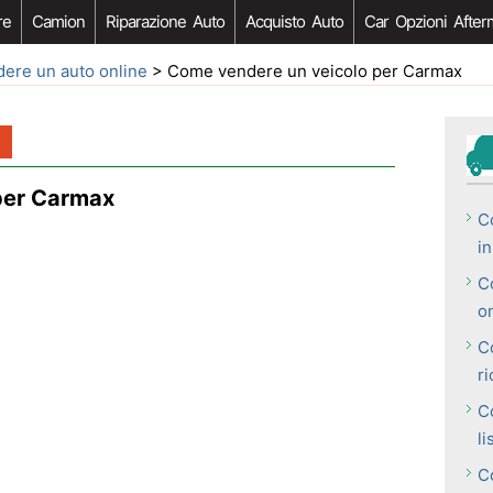
re
Camion
Riparazione Auto
Acquisto Auto
Car Opzioni After
ere un auto online
> Come vendere un veicolo per Carmax
per Carmax
C
in
C
o
C
r
C
li
C