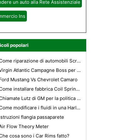
dere un auto alla Rete Assistenziale
mmercio Ins
icoli popolari
Come riparazione di automobili Scratches
Virgin Atlantic Campagne Boss per il turismo in Kenya
Ford Mustang Vs Chevrolet Camaro
Come installare fabbrica Coil Springs per un 1999 Tacoma 4X4 V6
Chiamate Lutz di GM per la politica nazionale sulle energie rinnovabili
Come modificare i fluidi in una Harley Davidson Road King 2003
Istruzioni flangia passaparete
Air Flow Theory Meter
Che cosa sono i Car Rims fatto?