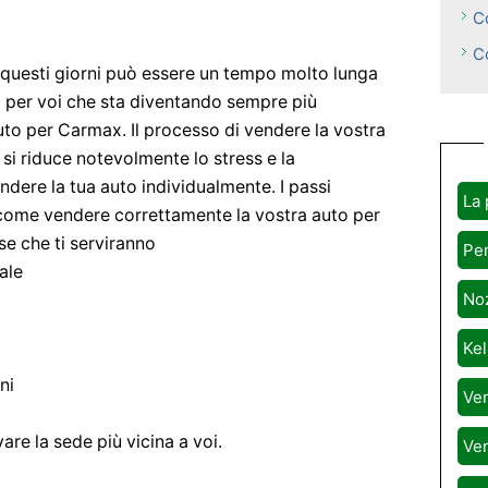
C
C
 questi giorni può essere un tempo molto lunga
tà per voi che sta diventando sempre più
to per Carmax. Il processo di vendere la vostra
 si riduce notevolmente lo stress e la
ere la tua auto individualmente. I passi
La 
come vendere correttamente la vostra auto per
se che ti serviranno
Per
ale
Noz
Kel
ni
Ven
are la sede più vicina a voi.
Ven