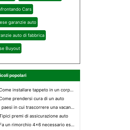
nfrontando Cars
ese garanzie auto
anzie auto di fabbrica
se Buyout
icoli popolari
Come installare tappeto in un corpo Fox ?
Come prendersi cura di un auto
I paesi in cui trascorrere una vacanza di lusso
Tipici premi di assicurazione auto
Fa un rimorchio 4x6 necessario essere registrati in Louisiana ?