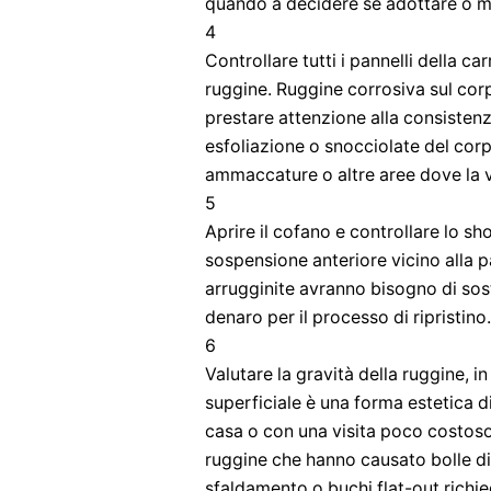
quando a decidere se adottare o m
4
Controllare tutti i pannelli della ca
ruggine. Ruggine corrosiva sul corp
prestare attenzione alla consistenza 
esfoliazione o snocciolate del corpo
ammaccature o altre aree dove la v
5
Aprire il cofano e controllare lo sh
sospensione anteriore vicino alla p
arrugginite avranno bisogno di sos
denaro per il processo di ripristino.
6
Valutare la gravità della ruggine, i
superficiale è una forma estetica d
casa o con una visita poco costoso
ruggine che hanno causato bolle di
sfaldamento o buchi flat-out richie