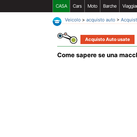
CASA
Cars
Moto
Barche
Viaggia
Veicolo
>
acquisto auto
>
Acquist
Acquisto Auto usate
Come sapere se una macchin