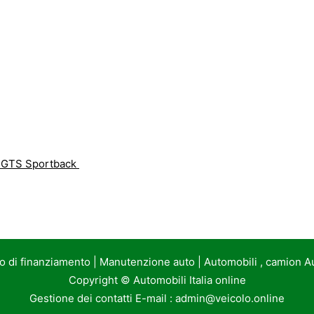
r GTS Sportback
to di finanziamento
|
Manutenzione auto
|
Automobili , camion A
Copyright ©
Automobili Italia online
Gestione dei contatti E-mail :
admin@veicolo.online