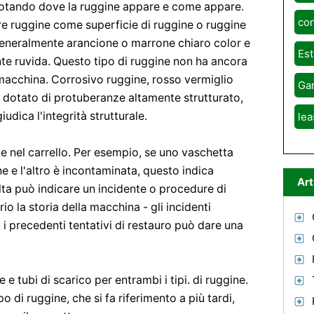
 notando dove la ruggine appare e come appare.
co
are ruggine come superficie di ruggine o ruggine
generalmente arancione o marrone chiaro color e
Est
e ruvida. Questo tipo di ruggine non ha ancora
a macchina. Corrosivo ruggine, rosso vermiglio
Gar
 dotato di protuberanze altamente strutturato,
udica l'integrità strutturale.
lea
e nel carrello. Per esempio, se uno vaschetta
 e l'altro è incontaminata, questo indica
Art
lta può indicare un incidente o procedure di
rio la storia della macchina - gli incidenti
i precedenti tentativi di restauro può dare una
 e tubi di scarico per entrambi i tipi. di ruggine.
o di ruggine, che si fa riferimento a più tardi,