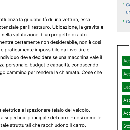
C
u
fluenza la guidabilità di una vettura, essa
C
potenziale per il restauro. Ubicazione, la gravità e
si nella valutazione di un progetto di auto
 mentre certamente non desiderabile, non è così
 è praticamente impossibile da invertire e
 individuo deve decidere se una macchina vale il
Acq
enza personale, budget e capacità, conoscendo
ungo cammino per rendere la chiamata. Cose che
Acq
L'a
Ast
 elettrica e ispezionare telaio del veicolo.
Acq
 superficie principale del carro - così come le
 rotaie strutturali che racchiudono il carro.
Sto