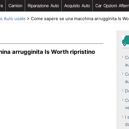
re
Camion
Riparazione Auto
Acquisto Auto
Car Opzioni After
o Auto usate
> Come sapere se una macchina arrugginita Is Wor
a arrugginita Is Worth ripristino
Co
a
C
a
D
C
ve
I 
d