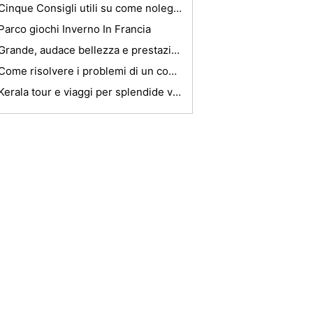
Cinque Consigli utili su come noleggiare cassetta di sicurezza in camera
Parco giochi Inverno In Francia
Grande, audace bellezza e prestazioni dal 2009 Chevy Corvette
Come risolvere i problemi di un comune U in un 1999 Jeep Wrangler
Kerala tour e viaggi per splendide vacanze Experince