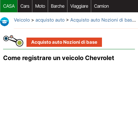
CASA
Cars
Moto
Barche
Viaggiare
Camion
Riparazione Auto
Acquisto Auto
Car Opzioni Aftermarket
Veicolo
>
acquisto auto
>
Acquisto auto Nozioni di base
>
Acquisto auto Nozioni di base
Come registrare un veicolo Chevrolet