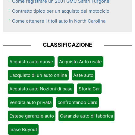
Come registrare un 2001 GMC Safari Furgone
Contratto tipico per un acquisto del motociclo
Come ottenere i titoli auto in North Carolina
CLASSIFICAZIONE
Acquisto auto nuove
Acquisto Auto usate
L'acquisto di un auto online
Aste auto
Acquisto auto Nozioni di base
Storia Car
Vendita auto privata
confrontando Cars
Estese garanzie auto
Garanzie auto di fabbrica
lease Buyout