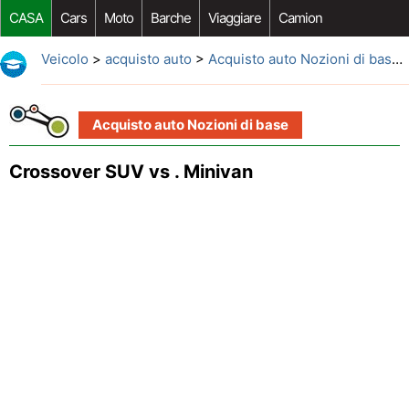
CASA
Cars
Moto
Barche
Viaggiare
Camion
Riparazione Auto
Acquisto Auto
Car Opzioni Aftermarket
Veicolo
>
acquisto auto
>
Acquisto auto Nozioni di base
>
Acquisto auto Nozioni di base
Crossover SUV vs . Minivan