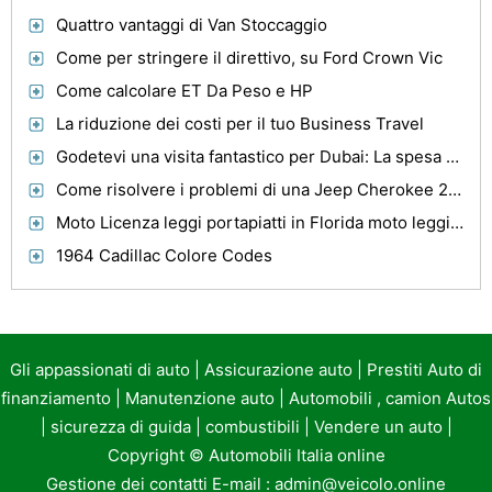
Quattro vantaggi di Van Stoccaggio
Come per stringere il direttivo, su Ford Crown Vic
Come calcolare ET Da Peso e HP
La riduzione dei costi per il tuo Business Travel
Godetevi una visita fantastico per Dubai: La spesa capitale del Medio Oriente e un altro della città più Estremamente visitato del pianeta
Come risolvere i problemi di una Jeep Cherokee 2000
Moto Licenza leggi portapiatti in Florida moto leggi targa
1964 Cadillac Colore Codes
Gli appassionati di auto
|
Assicurazione auto
|
Prestiti Auto di
finanziamento
|
Manutenzione auto
|
Automobili , camion Autos
|
sicurezza di guida
|
combustibili
|
Vendere un auto
|
Copyright ©
Automobili Italia online
Gestione dei contatti E-mail :
admin@veicolo.online