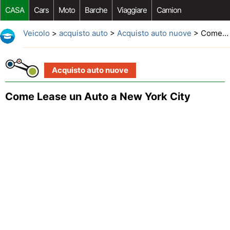
CASA
Cars
Moto
Barche
Viaggiare
Camion
Riparazione Auto
Acquisto Auto
Car Opzioni Aftermarket
Veicolo
>
acquisto auto
>
Acquisto auto nuove
> Come Lease un Auto a New York City
Acquisto auto nuove
Come Lease un Auto a New York City