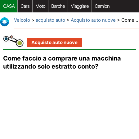
CASA
Cars
Moto
Barche
Viaggiare
Camion
Riparazione Auto
Acquisto Auto
Car Opzioni Aftermarket
Veicolo
>
acquisto auto
>
Acquisto auto nuove
> Come faccio a comprare una macchina utilizzando solo estratto conto?
Acquisto auto nuove
Come faccio a comprare una macchina
utilizzando solo estratto conto?