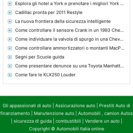
Esplora gli hotel a York e prenotare i migliori York Alloggio
Cadillac pronta per 2011 Restyle
La nuova frontiera della sicurezza intelligente
Come controllare il sensore Crank in un 1993 Chevy Blazer 4.3
Come individuare la valvola di spurgo in una Chevy Prizm 2000
Come controllare ammortizzatori o montanti MacPherson in una Toyota Corolla
Segni per Scuole guida
Come presentare denunce su una Toyota Manhattan Concessionaria
Come fare le KLX250 Louder
Gli appassionati di auto
|
Assicurazione auto
|
Prestiti Auto di
finanziamento
|
Manutenzione auto
|
Automobili , camion Autos
|
sicurezza di guida
|
combustibili
|
Vendere un auto
|
Copyright ©
Automobili Italia online