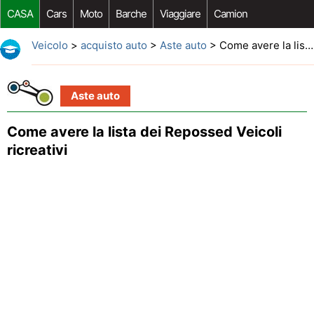
CASA
Cars
Moto
Barche
Viaggiare
Camion
Riparazione Auto
Acquisto Auto
Car Opzioni Aftermarket
Veicolo
>
acquisto auto
>
Aste auto
> Come avere la lista dei Repossed Veicoli ricreativi
Aste auto
Come avere la lista dei Repossed Veicoli
ricreativi