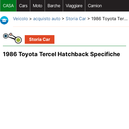
CASA
Cars
Moto
Barche
Viaggiare
Camion
Riparazione Auto
Acquisto Auto
Car Opzioni Aftermarket
Veicolo
>
acquisto auto
>
Storia Car
> 1986 Toyota Tercel Hatchback Specifiche
Storia Car
1986 Toyota Tercel Hatchback Specifiche