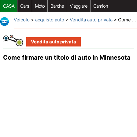
CASA
Cars
Moto
Barche
Viaggiare
Camion
Riparazione Auto
Acquisto Auto
Car Opzioni Aftermarket
Veicolo
>
acquisto auto
>
Vendita auto privata
> Come firmare un titolo di auto in Minnesota
Vendita auto privata
Come firmare un titolo di auto in Minnesota