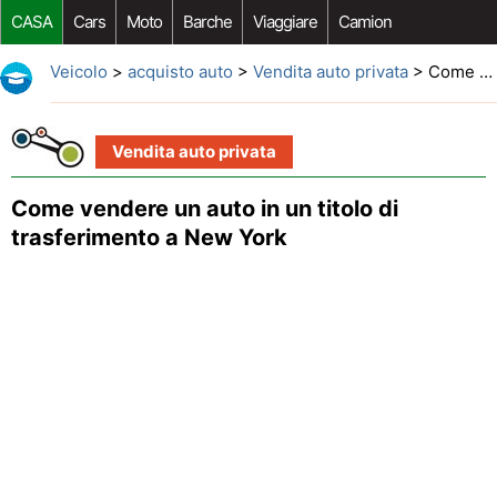
CASA
Cars
Moto
Barche
Viaggiare
Camion
Riparazione Auto
Acquisto Auto
Car Opzioni Aftermarket
Veicolo
>
acquisto auto
>
Vendita auto privata
> Come vendere un auto in un titolo di trasferimento a New York
Vendita auto privata
Come vendere un auto in un titolo di
trasferimento a New York