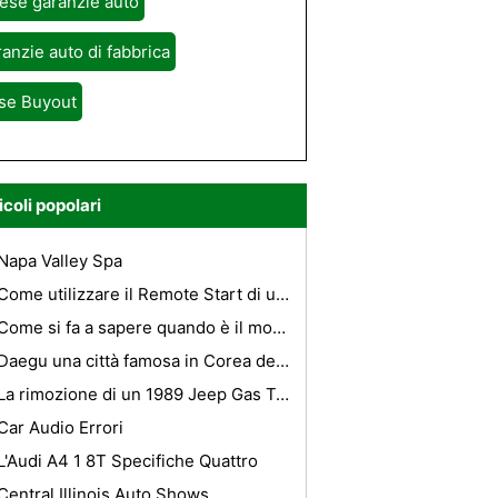
ese garanzie auto
anzie auto di fabbrica
se Buyout
icoli popolari
Napa Valley Spa
Come utilizzare il Remote Start di un LeSabre 2002
Come si fa a sapere quando è il momento di cambiare i pneumatici?
Daegu una città famosa in Corea del Sud
La rimozione di un 1989 Jeep Gas Tank
Car Audio Errori
L'Audi A4 1 8T Specifiche Quattro
Central Illinois Auto Shows