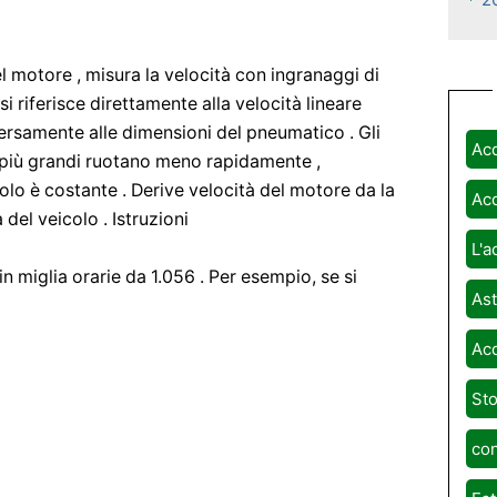
del motore , misura la velocità con ingranaggi di
i riferisce direttamente alla velocità lineare
inversamente alle dimensioni del pneumatico . Gli
Acq
 più grandi ruotano meno rapidamente ,
lo è costante . Derive velocità del motore da la
Acq
del veicolo . Istruzioni
L'a
in miglia orarie da 1.056 . Per esempio, se si
Ast
Acq
Sto
co