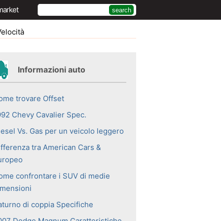
market
elocità
Informazioni auto
ome trovare Offset
992 Chevy Cavalier Spec.
iesel Vs. Gas per un veicolo leggero
ifferenza tra American Cars &
uropeo
ome confrontare i SUV di medie
imensioni
aturno di coppia Specifiche
007 Dodge Magnum Caratteristiche