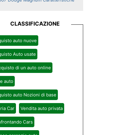
CLASSIFICAZIONE
uisto auto nuove
uisto Auto usate
cquisto di un auto online
e auto
uisto auto Nozioni di base
ria Car
Vendita auto privata
nfrontando Cars