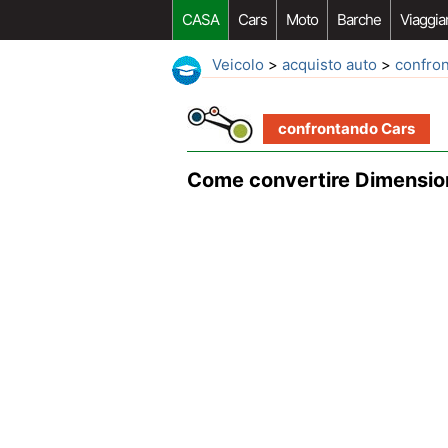
CASA
Cars
Moto
Barche
Viaggia
Veicolo
>
acquisto auto
>
confro
confrontando Cars
Come convertire Dimension