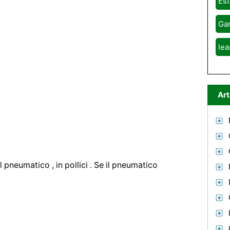
Est
Gar
lea
Art
l pneumatico , in pollici . Se il pneumatico