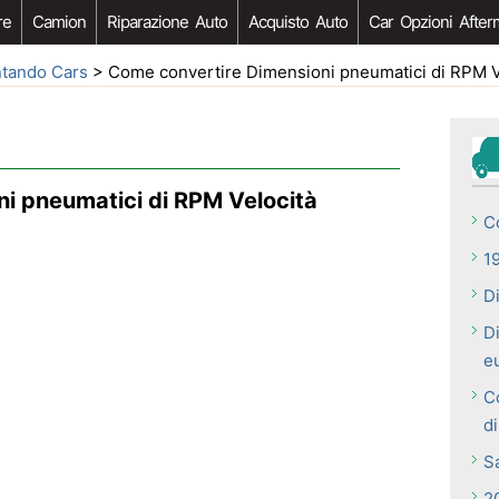
re
Camion
Riparazione Auto
Acquisto Auto
Car Opzioni After
ntando Cars
> Come convertire Dimensioni pneumatici di RPM V
i pneumatici di RPM Velocità
C
1
D
D
e
C
d
S
2