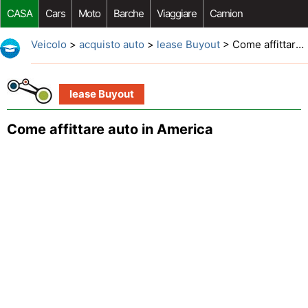
CASA
Cars
Moto
Barche
Viaggiare
Camion
Riparazione Auto
Acquisto Auto
Car Opzioni Aftermarket
Veicolo
>
acquisto auto
>
lease Buyout
> Come affittare auto in America
lease Buyout
Come affittare auto in America