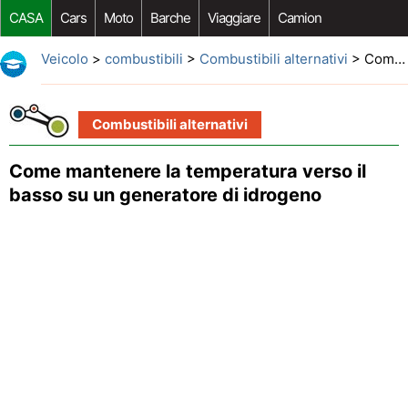
CASA
Cars
Moto
Barche
Viaggiare
Camion
Riparazione Auto
Acquisto Auto
Car Opzioni Aftermarket
Veicolo
>
combustibili
>
Combustibili alternativi
> Come mantenere la temperatura verso il basso su un generatore di idrogeno
Combustibili alternativi
Come mantenere la temperatura verso il
basso su un generatore di idrogeno