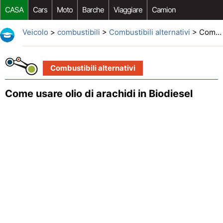
CASA
Cars
Moto
Barche
Viaggiare
Camion
Riparazione Auto
Acquisto Auto
Car Opzioni Aftermarket
Veicolo
>
combustibili
>
Combustibili alternativi
> Come usare olio di arachidi in Biodiesel
Combustibili alternativi
Come usare olio di arachidi in Biodiesel