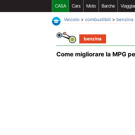
CASA
Cars
Moto
Barche
Viaggia
Veicolo
>
combustibili
>
benzina
benzina
Come migliorare la MPG p