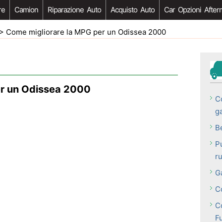
re
Camion
Riparazione Auto
Acquisto Auto
Car Opzioni After
> Come migliorare la MPG per un Odissea 2000
er un Odissea 2000
C
g
B
P
ru
G
C
C
F