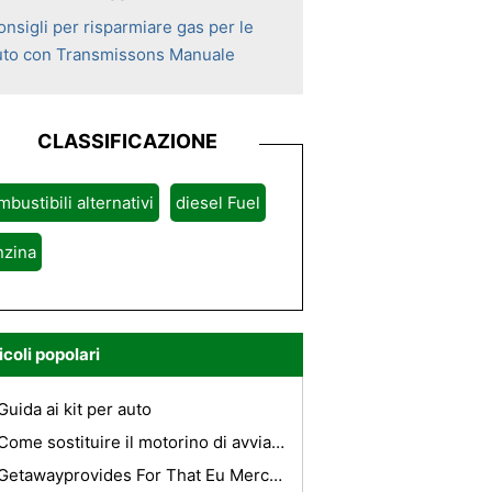
nsigli per risparmiare gas per le
uto con Transmissons Manuale
CLASSIFICAZIONE
bustibili alternativi
diesel Fuel
nzina
icoli popolari
Guida ai kit per auto
Come sostituire il motorino di avviamento sui 1995 5.7 Roadmaster
Getawayprovides For That Eu Mercato