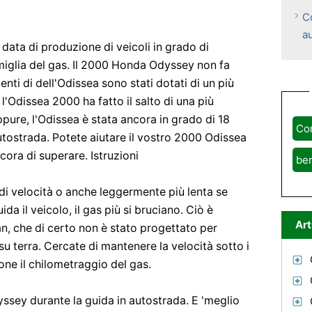
Co
a
data di produzione di veicoli in grado di
miglia del gas. Il 2000 Honda Odyssey non fa
nti di dell'Odissea sono stati dotati di un più
, l'Odissea 2000 ha fatto il salto di una più
Eppure, l'Odissea è stata ancora in grado di 18
Com
autostrada. Potete aiutare il vostro 2000 Odissea
cora di superare. Istruzioni
be
 di velocità o anche leggermente più lenta se
uida il veicolo, il gas più si bruciano. Ciò è
Art
n, che di certo non è stato progettato per
 su terra. Cercate di mantenere la velocità sotto i
one il chilometraggio del gas.
yssey durante la guida in autostrada. E 'meglio