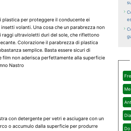
s
C
e
 plastica per proteggere il conducente ei
i insetti volanti. Una cosa che un parabrezza non
Co
raggi ultravioletti duri del sole, che riflettono
g
ecante. Colorazione il parabrezza di plastica
bbastanza semplice. Basta essere sicuri di
e film non aderisca perfettamente alla superficie
anno Nastro
Fre
Me
Ant
Dia
estra con detergente per vetri e asciugare con un
rco o accumulo dalla superficie per produrre
Do 