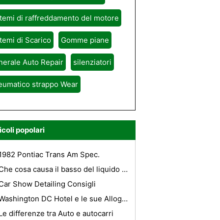
temi di raffreddamento del motore
temi di Scarico
Gomme piane
erale Auto Repair
silenziatori
eumatico strappo Wear
icoli popolari
1982 Pontiac Trans Am Spec.
Che cosa causa il basso del liquido di raffreddamento luce su una Chevy Impala 2000?
Car Show Detailing Consigli
Washington DC Hotel e le sue Alloggi
Le differenze tra Auto e autocarri