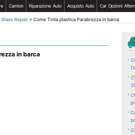
re
Camion
Riparazione Auto
Acquisto Auto
Car Opzioni After
 Glass Repair
> Come Tinta plastica Parabrezza in barca
rezza in barca
C
D
C
2
C
p
C
p
C