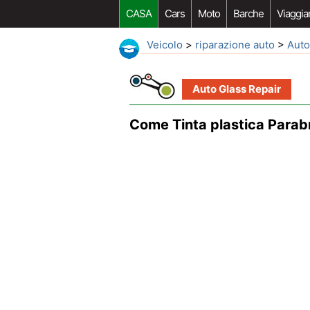
CASA
Cars
Moto
Barche
Viaggia
Veicolo
>
riparazione auto
>
Auto
Auto Glass Repair
Come Tinta plastica Parab