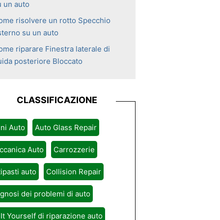
u un auto
ome risolvere un rotto Specchio
sterno su un auto
me riparare Finestra laterale di
uida posteriore Bloccato
CLASSIFICAZIONE
ni Auto
Auto Glass Repair
ccanica Auto
Carrozzerie
ipasti auto
Collision Repair
gnosi dei problemi di auto
It Yourself di riparazione auto