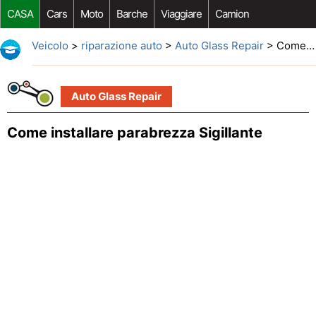
CASA
Cars
Moto
Barche
Viaggiare
Camion
Riparazione Auto
Acquisto Auto
Car Opzioni Aftermarket
Veicolo
>
riparazione auto
>
Auto Glass Repair
> Come installare parabrezza Sigillante
Auto Glass Repair
Come installare parabrezza Sigillante